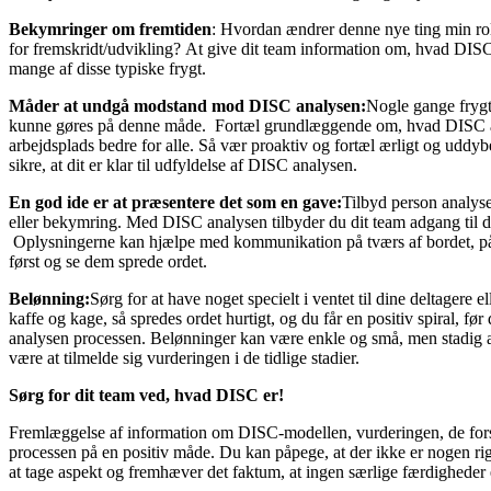
Bekymringer om fremtiden
: Hvordan ændrer denne nye ting min roll
for fremskridt/udvikling? At give dit team information om, hvad DISC-a
mange af disse typiske frygt.
Måder at undgå modstand mod DISC analysen:
Nogle gange frygte
kunne gøres på denne måde. Fortæl grundlæggende om, hvad DISC analy
arbejdsplads bedre for alle. Så vær proaktiv og fortæl ærligt og udd
sikre, at dit er klar til udfyldelse af DISC analysen.
En god ide er at præsentere det som en gave:
Tilbyd person analys
eller bekymring. Med DISC analysen tilbyder du dit team adgang til dy
Oplysningerne kan hjælpe med kommunikation på tværs af bordet, på 
først og se dem sprede ordet.
Belønning:
Sørg for at have noget specielt i ventet til dine deltagere e
kaffe og kage, så spredes ordet hurtigt, og du får en positiv spiral, f
analysen processen. Belønninger kan være enkle og små, men stadig af
være at tilmelde sig vurderingen i de tidlige stadier.
Sørg for dit team ved, hvad DISC er!
Fremlæggelse af information om DISC-modellen, vurderingen, de forsk
processen på en positiv måde. Du kan påpege, at der ikke er nogen r
at tage aspekt og fremhæver det faktum, at ingen særlige færdigheder 