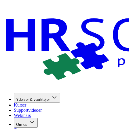
Ydelser & værktøjer
Kurser
Supportvideoer
Webinars
Om os