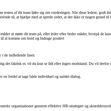
n resten af ​​dit team føler sig om vurderingen. Når disse ledere, godt l
e til, at hjælpe med at sprede ordet, at der ikke er nogen grund til
åder at støtte dit team på, eller leder efter bedre måder, hvorpå de kan
e til at komme om bord og bidrage positivt
i de indledende faser.
 det faktisk er, vil du kun se lidt eller ingen modstand. Du vil derfor of
e en fordel at tage både individuel og samlet dialog.
tærke organisationer gennem effektive HR-strategier og skræddersyede 