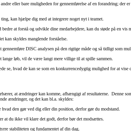
 af andre eller bare muligheden for gennemførelse af en forandring; der
 ting, kan hjælpe dig med at integrere noget nyt i teamet.
 bedre at forstå og udvikle dine medarbejdere, kan du støde på en vis 
det kan skyldes manglende forståelse.
gennemføre DISC analysen på den rigtige måde og så tidligt som muli
lange løb, vil de være langt mere villige til at spille sammen.
de se, hvad de kan se som en konkurrencedygtig mulighed for at vise 
ebærer, at ændringer kan komme, afhængigt af resultaterne. Denne sondr
ende ændringer, og det kan bl.a. skyldes:
r hvad den gør ved dig eller din position, derfor gør du modstand.
r at du ikke vil klare det godt, derfor bør det modsættes.
styrre stabiliteten og fundamentet af din dag.