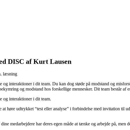
med DISC af Kurt Lausen
. læsning
e og interaktioner i dit team. Du kan dog støde på modstand og misforstå
bekymring og modstand hos forskellige mennesker. Dit team består af en 
 og interaktioner i dit team.
at høre udtrykket “test eller analyse” i forbindelse med invitation ti
f dine medarbejdere har deres egen måde at tænke og arbejde på, men de h