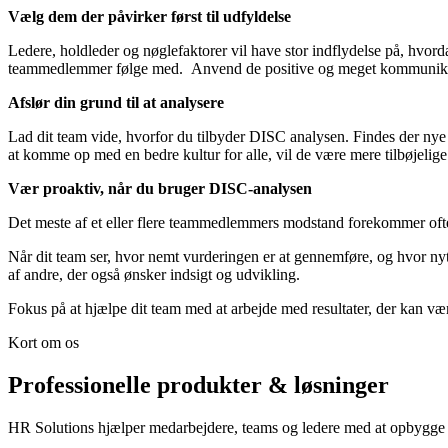
Vælg dem der påvirker først til udfyldelse
Ledere, holdleder og nøglefaktorer vil have stor indflydelse på, hvorda
teammedlemmer følge med. Anvend de positive og meget kommunikerend
Afslør din grund til at analysere
Lad dit team vide, hvorfor du tilbyder DISC analysen. Findes der nye m
at komme op med en bedre kultur for alle, vil de være mere tilbøjelig
Vær proaktiv, når du bruger DISC-analysen
Det meste af et eller flere teammedlemmers modstand forekommer ofte 
Når dit team ser, hvor nemt vurderingen er at gennemføre, og hvor nyttig
af andre, der også ønsker indsigt og udvikling.
Fokus på at hjælpe dit team med at arbejde med resultater, der kan vær
Kort om os
Professionelle produkter & løsninger
HR Solutions hjælper medarbejdere, teams og ledere med at opbygge s