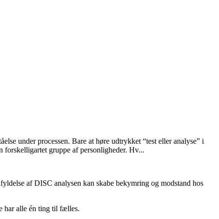
else under processen. Bare at høre udtrykket “test eller analyse” i
forskelligartet gruppe af personligheder. Hv...
l udfyldelse af DISC analysen kan skabe bekymring og modstand hos
ar alle én ting til fælles.