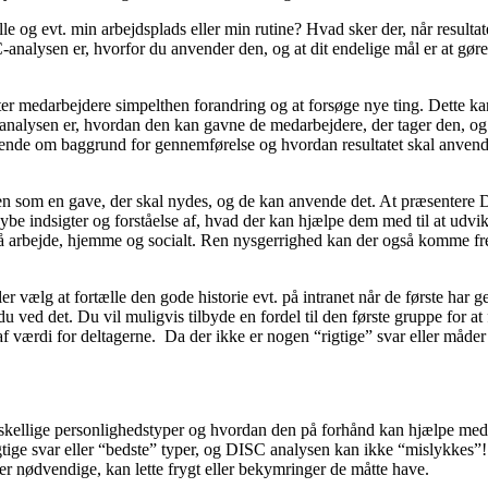
e og evt. min arbejdsplads eller min rutine? Hvad sker der, når result
nalysen er, hvorfor du anvender den, og at dit endelige mål er at gøre 
r medarbejdere simpelthen forandring og at forsøge nye ting. Dette kan 
sen er, hvordan den kan gavne de medarbejdere, der tager den, og vigt
ybende om baggrund for gennemførelse og hvordan resultatet skal anven
en som en gave, der skal nydes, og de kan anvende det. At præsentere
be indsigter og forståelse af, hvad der kan hjælpe dem med til at udvi
arbejde, hjemme og socialt. Ren nysgerrighed kan der også komme frem
ller vælg at fortælle den gode historie evt. på intranet når de første har 
ør du ved det. Du vil muligvis tilbyde en fordel til den første gruppe for
 værdi for deltagerne. Da der ikke er nogen “rigtige” svar eller måder
ellige personlighedstyper og hvordan den på forhånd kan hjælpe med at
igtige svar eller “bedste” typer, og DISC analysen kan ikke “mislykkes
er nødvendige, kan lette frygt eller bekymringer de måtte have.