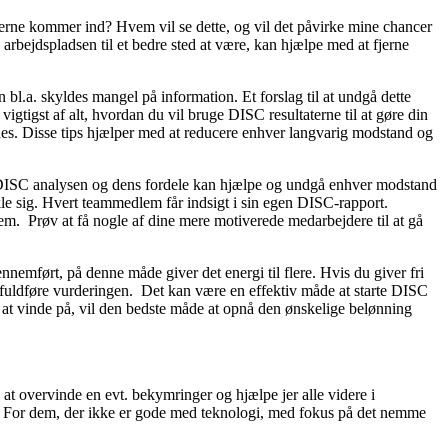
aterne kommer ind? Hvem vil se dette, og vil det påvirke mine chancer
arbejdspladsen til et bedre sted at være, kan hjælpe med at fjerne
bl.a. skyldes mangel på information. Et forslag til at undgå dette
igst af alt, hvordan du vil bruge DISC resultaterne til at gøre din
des. Disse tips hjælper med at reducere enhver langvarig modstand og
 DISC analysen og dens fordele kan hjælpe og undgå enhver modstand
kle sig. Hvert teammedlem får indsigt i sin egen DISC-rapport.
. Prøv at få nogle af dine mere motiverede medarbejdere til at gå
gennemført, på denne måde giver det energi til flere. Hvis du giver fri
 at fuldføre vurderingen. Det kan være en effektiv måde at starte DISC
 at vinde på, vil den bedste måde at opnå den ønskelige belønning
 overvinde en evt. bekymringer og hjælpe jer alle videre i
”! For dem, der ikke er gode med teknologi, med fokus på det nemme