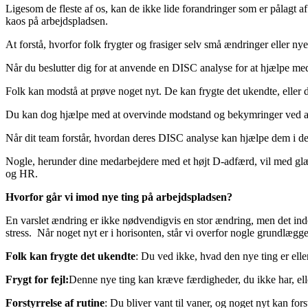
Ligesom de fleste af os, kan de ikke lide forandringer som er pålagt
kaos på arbejdspladsen.
At forstå, hvorfor folk frygter og frasiger selv små ændringer eller nye
Når du beslutter dig for at anvende en DISC analyse for at hjælpe med
Folk kan modstå at prøve noget nyt. De kan frygte det ukendte, eller 
Du kan dog hjælpe med at overvinde modstand og bekymringer ved at 
Når dit team forstår, hvordan deres DISC analyse kan hjælpe dem i det 
Nogle, herunder dine medarbejdere med et højt D-adfærd, vil med glæ
og HR.
Hvorfor går vi imod nye ting på arbejdspladsen?
En varslet ændring er ikke nødvendigvis en stor ændring, men det ind
stress. Når noget nyt er i horisonten, står vi overfor nogle grundlægg
Folk kan frygte det ukendte
: Du ved ikke, hvad den nye ting er elle
Frygt for fejl:
Denne nye ting kan kræve færdigheder, du ikke har, elle
Forstyrrelse af rutine
: Du bliver vant til vaner, og noget nyt kan for