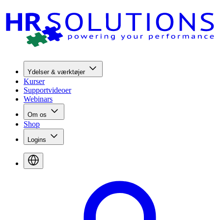
Ydelser & værktøjer
Kurser
Supportvideoer
Webinars
Om os
Shop
Logins