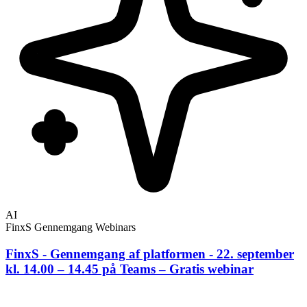
AI
FinxS Gennemgang
Webinars
FinxS - Gennemgang af platformen - 22. september
kl. 14.00 – 14.45 på Teams – Gratis webinar