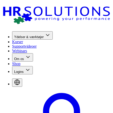
Ydelser & værktøjer
Kurser
Supportvideoer
Webinars
Om os
Shop
Logins