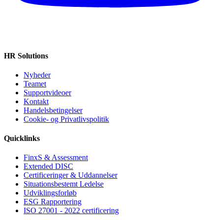
HR Solutions
Nyheder
Teamet
Supportvideoer
Kontakt
Handelsbetingelser
Cookie‑ og Privatlivspolitik
Quicklinks
FinxS & Assessment
Extended DISC
Certificeringer & Uddannelser
Situationsbestemt Ledelse
Udviklingsforløb
ESG Rapportering
ISO 27001 - 2022 certificering