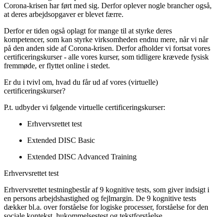
Corona-krisen har ført med sig. Derfor oplever nogle brancher også,
at deres arbejdsopgaver er blevet færre.
Derfor er tiden også oplagt for mange til at styrke deres
kompetencer, som kan styrke virksomheden endnu mere, når vi når
på den anden side af Corona-krisen. Derfor afholder vi fortsat vores
certificeringskurser - alle vores kurser, som tidligere krævede fysisk
fremmøde, er flyttet online i stedet.
Er du i tvivl om, hvad du får ud af vores (virtuelle)
certificeringskurser?
P.t. udbyder vi følgende virtuelle certificeringskurser:
Erhvervsrettet test
Extended DISC Basic
Extended DISC Advanced Training
Erhvervsrettet test
Erhvervsrettet testningbestår af 9 kognitive tests, som giver indsigt i
en persons arbejdshastighed og fejlmargin. De 9 kognitive tests
dækker bl.a. over forståelse for logiske processer, forståelse for den
sociale kontekst, hukommelsestest og tekstforståelse.