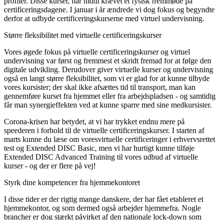
profiler. Disse kurser, har hidtil krævet et fysisk fremmøde på
certificeringsdagene. I januar i år ændrede vi dog fokus og begyndte
derfor at udbyde certificeringskurserne med virtuel undervisning.
Større fleksibilitet med virtuelle certificeringskurser
Vores øgede fokus på virtuelle certificeringskurser og virtuel
undervisning var først og fremmest et skridt fremad for at følge den
digitale udvikling. Derudover giver virtuelle kurser og undervisning
også en langt større fleksibilitet, som vi er glad for at kunne tilbyde
vores kursister; der skal ikke afsættes tid til transport, man kan
gennemføre kurset fra hjemmet eller fra arbejdspladsen - og samtidig
får man synergieffekten ved at kunne sparre med sine medkursister.
Corona-krisen har betydet, at vi har trykket endnu mere på
speederen i forhold til de virtuelle certificeringskurser. I starten af
marts kunne du læse om voresvirtuelle certificeringer i erhvervsrettet
test og Extended DISC Basic, men vi har hurtigt kunne tilføje
Extended DISC Advanced Training til vores udbud af virtuelle
kurser - og der er flere på vej!
Styrk dine kompetencer fra hjemmekontoret
I disse tider er der rigtig mange danskere, der har fået etableret et
hjemmekontor, og som dermed også arbejder hjemmefra. Nogle
brancher er dog stærkt påvirket af den nationale lock-down som