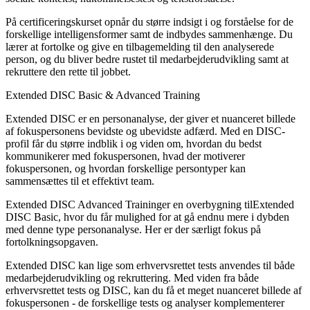
På certificeringskurset opnår du større indsigt i og forståelse for de
forskellige intelligensformer samt de indbydes sammenhænge. Du
lærer at fortolke og give en tilbagemelding til den analyserede
person, og du bliver bedre rustet til medarbejderudvikling samt at
rekruttere den rette til jobbet.
Extended DISC Basic & Advanced Training
Extended DISC er en personanalyse, der giver et nuanceret billede
af fokuspersonens bevidste og ubevidste adfærd. Med en DISC-
profil får du større indblik i og viden om, hvordan du bedst
kommunikerer med fokuspersonen, hvad der motiverer
fokuspersonen, og hvordan forskellige persontyper kan
sammensættes til et effektivt team.
Extended DISC Advanced Traininger en overbygning tilExtended
DISC Basic, hvor du får mulighed for at gå endnu mere i dybden
med denne type personanalyse. Her er der særligt fokus på
fortolkningsopgaven.
Extended DISC kan lige som erhvervsrettet tests anvendes til både
medarbejderudvikling og rekruttering. Med viden fra både
erhvervsrettet tests og DISC, kan du få et meget nuanceret billede af
fokuspersonen - de forskellige tests og analyser komplementerer