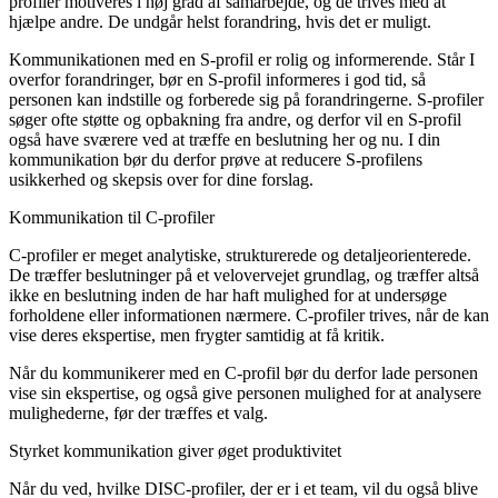
profiler motiveres i høj grad af samarbejde, og de trives med at
hjælpe andre. De undgår helst forandring, hvis det er muligt.
Kommunikationen med en S-profil er rolig og informerende. Står I
overfor forandringer, bør en S-profil informeres i god tid, så
personen kan indstille og forberede sig på forandringerne. S-profiler
søger ofte støtte og opbakning fra andre, og derfor vil en S-profil
også have sværere ved at træffe en beslutning her og nu. I din
kommunikation bør du derfor prøve at reducere S-profilens
usikkerhed og skepsis over for dine forslag.
Kommunikation til C-profiler
C-profiler er meget analytiske, strukturerede og detaljeorienterede.
De træffer beslutninger på et velovervejet grundlag, og træffer altså
ikke en beslutning inden de har haft mulighed for at undersøge
forholdene eller informationen nærmere. C-profiler trives, når de kan
vise deres ekspertise, men frygter samtidig at få kritik.
Når du kommunikerer med en C-profil bør du derfor lade personen
vise sin ekspertise, og også give personen mulighed for at analysere
mulighederne, før der træffes et valg.
Styrket kommunikation giver øget produktivitet
Når du ved, hvilke DISC-profiler, der er i et team, vil du også blive