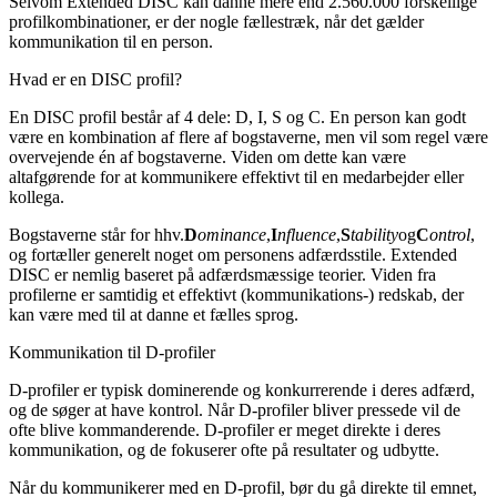
Selvom Extended DISC kan danne mere end 2.560.000 forskellige
profilkombinationer, er der nogle fællestræk, når det gælder
kommunikation til en person.
Hvad er en DISC profil?
En DISC profil består af 4 dele: D, I, S og C. En person kan godt
være en kombination af flere af bogstaverne, men vil som regel være
overvejende én af bogstaverne. Viden om dette kan være
altafgørende for at kommunikere effektivt til en medarbejder eller
kollega.
Bogstaverne står for hhv.
D
ominance
,
I
nfluence
,
S
tability
og
C
ontrol
,
og fortæller generelt noget om personens adfærdsstile. Extended
DISC er nemlig baseret på adfærdsmæssige teorier. Viden fra
profilerne er samtidig et effektivt (kommunikations-) redskab, der
kan være med til at danne et fælles sprog.
Kommunikation til D-profiler
D-profiler er typisk dominerende og konkurrerende i deres adfærd,
og de søger at have kontrol. Når D-profiler bliver pressede vil de
ofte blive kommanderende. D-profiler er meget direkte i deres
kommunikation, og de fokuserer ofte på resultater og udbytte.
Når du kommunikerer med en D-profil, bør du gå direkte til emnet,