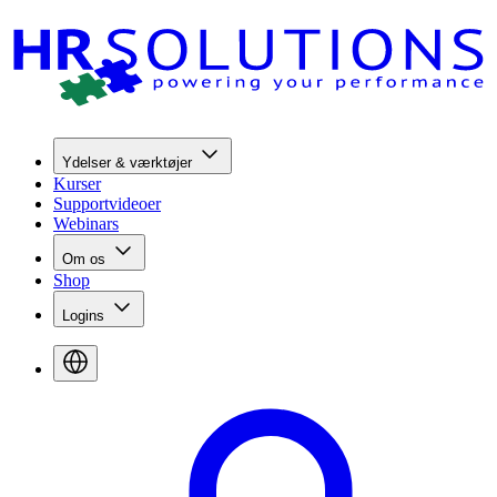
Ydelser & værktøjer
Kurser
Supportvideoer
Webinars
Om os
Shop
Logins