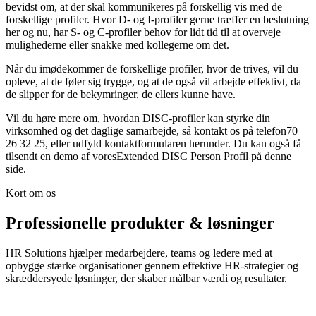
bevidst om, at der skal kommunikeres på forskellig vis med de
forskellige profiler. Hvor D- og I-profiler gerne træffer en beslutning
her og nu, har S- og C-profiler behov for lidt tid til at overveje
mulighederne eller snakke med kollegerne om det.
Når du imødekommer de forskellige profiler, hvor de trives, vil du
opleve, at de føler sig trygge, og at de også vil arbejde effektivt, da
de slipper for de bekymringer, de ellers kunne have.
Vil du høre mere om, hvordan DISC-profiler kan styrke din
virksomhed og det daglige samarbejde, så kontakt os på telefon70
26 32 25, eller udfyld kontaktformularen herunder. Du kan også få
tilsendt en demo af voresExtended DISC Person Profil på denne
side.
Kort om os
Professionelle produkter & løsninger
HR Solutions hjælper medarbejdere, teams og ledere med at
opbygge stærke organisationer gennem effektive HR-strategier og
skræddersyede løsninger, der skaber målbar værdi og resultater.