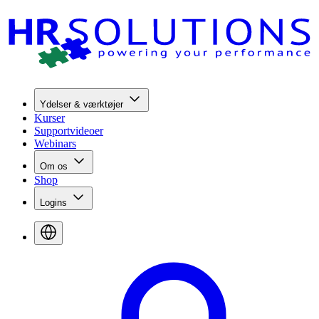
Ydelser & værktøjer
Kurser
Supportvideoer
Webinars
Om os
Shop
Logins