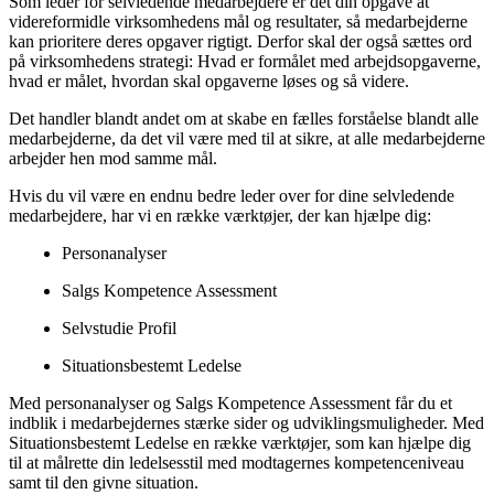
Som leder for selvledende medarbejdere er det din opgave at
videreformidle virksomhedens mål og resultater, så medarbejderne
kan prioritere deres opgaver rigtigt. Derfor skal der også sættes ord
på virksomhedens strategi: Hvad er formålet med arbejdsopgaverne,
hvad er målet, hvordan skal opgaverne løses og så videre.
Det handler blandt andet om at skabe en fælles forståelse blandt alle
medarbejderne, da det vil være med til at sikre, at alle medarbejderne
arbejder hen mod samme mål.
Hvis du vil være en endnu bedre leder over for dine selvledende
medarbejdere, har vi en række værktøjer, der kan hjælpe dig:
Personanalyser
Salgs Kompetence Assessment
Selvstudie Profil
Situationsbestemt Ledelse
Med personanalyser og Salgs Kompetence Assessment får du et
indblik i medarbejdernes stærke sider og udviklingsmuligheder. Med
Situationsbestemt Ledelse en række værktøjer, som kan hjælpe dig
til at målrette din ledelsesstil med modtagernes kompetenceniveau
samt til den givne situation.