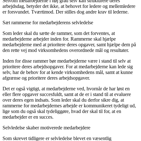
Selvom medarbejderne i høj grad selv kan strukturere deres
arbejdsdag, betyder det ikke, at behovet for ledere og mellemledere
er forsvundet. Tværtimod. Der stilles dog andre krav til lederne.
Sæt rammerne for medarbejderens selvledelse
Som leder skal du sætte de rammer, som det forventes, at
medarbejderne arbejder inden for. Rammerne skal hjælpe
medarbejderne med at prioritere deres opgaver, samt hjælpe dem på
den rette vej mod virksomhedens overordnede mål og resultater.
Inden for disse rammer bør medarbejderne være i stand til selv at
prioritere deres arbejdsopgaver. For at medarbejderne kan lede sig
selv, har de behov for at kende virksomhedens mål, samt at kunne
afgrænse og prioritere deres arbejdsopgaver.
Det er også vigtigt, at medarbejderne ved, hvornår de har løst en
eller flere opgaver succesfuldt, samt at de er i stand til at evaluere
over deres egen indsats. Som leder skal du derfor sikre dig, at
rammerne for medarbejdernes arbejde er kommunikeret tydeligt ud,
lige som du også skal tydeliggøre, hvad der skal til for, at en
medarbejder er en succes.
Selvledelse skaber motiverede medarbejdere
Som skrevet tidligere er selvledelse blevet en væsentlig