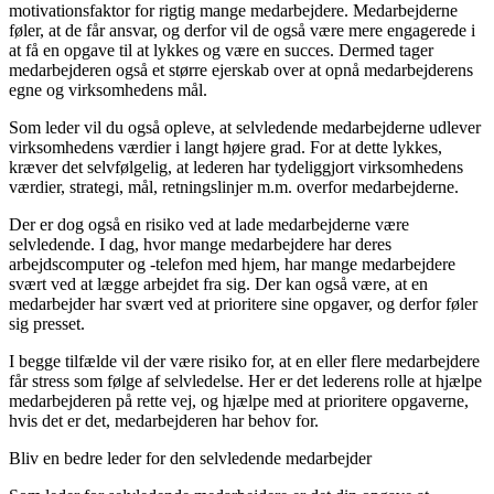
motivationsfaktor for rigtig mange medarbejdere. Medarbejderne
føler, at de får ansvar, og derfor vil de også være mere engagerede i
at få en opgave til at lykkes og være en succes. Dermed tager
medarbejderen også et større ejerskab over at opnå medarbejderens
egne og virksomhedens mål.
Som leder vil du også opleve, at selvledende medarbejderne udlever
virksomhedens værdier i langt højere grad. For at dette lykkes,
kræver det selvfølgelig, at lederen har tydeliggjort virksomhedens
værdier, strategi, mål, retningslinjer m.m. overfor medarbejderne.
Der er dog også en risiko ved at lade medarbejderne være
selvledende. I dag, hvor mange medarbejdere har deres
arbejdscomputer og -telefon med hjem, har mange medarbejdere
svært ved at lægge arbejdet fra sig. Der kan også være, at en
medarbejder har svært ved at prioritere sine opgaver, og derfor føler
sig presset.
I begge tilfælde vil der være risiko for, at en eller flere medarbejdere
får stress som følge af selvledelse. Her er det lederens rolle at hjælpe
medarbejderen på rette vej, og hjælpe med at prioritere opgaverne,
hvis det er det, medarbejderen har behov for.
Bliv en bedre leder for den selvledende medarbejder