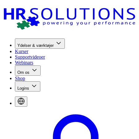
Ydelser & værktøjer
Kurser
Supportvideoer
Webinars
Om os
Shop
Logins