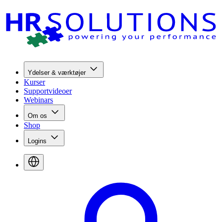
Ydelser & værktøjer
Kurser
Supportvideoer
Webinars
Om os
Shop
Logins