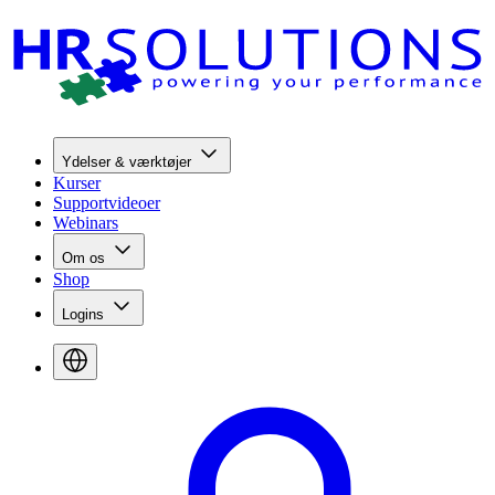
Ydelser & værktøjer
Kurser
Supportvideoer
Webinars
Om os
Shop
Logins