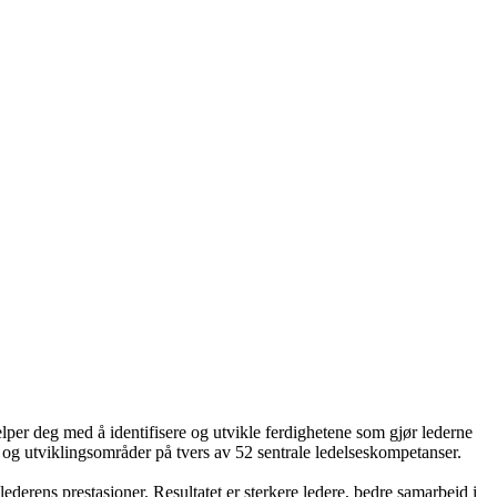
per deg med å identifisere og utvikle ferdighetene som gjør lederne
r og utviklingsområder på tvers av 52 sentrale ledelseskompetanser.
ederens prestasjoner. Resultatet er sterkere ledere, bedre samarbeid i