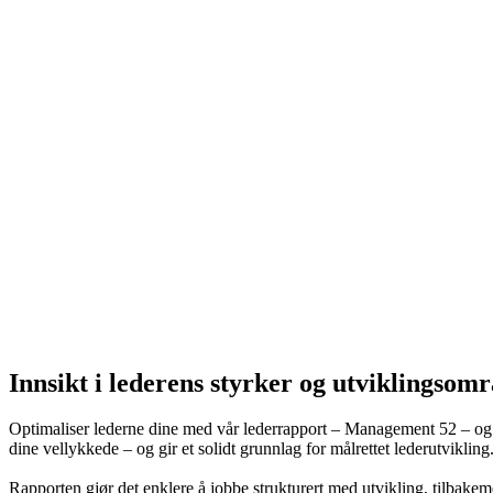
Innsikt i lederens styrker og utviklingsom
Optimaliser lederne dine med vår lederrapport – Management 52 – og s
dine vellykkede – og gir et solidt grunnlag for målrettet lederutvikli
Rapporten gjør det enklere å jobbe strukturert med utvikling, tilbakem