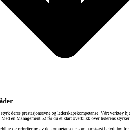
råder
tyrk deres prestasjonsevne og lederskapskompetanse. Vårt verktøy hjel
ng. Med en Management 52 får du et klart overblikk over lederens styrke
elding og prioritering av de kompetansene som har størst betydning for l