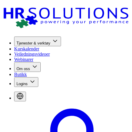
Tjenester & verktøy
Kurskalender
Veiledningsvideoer
Webinarer
Om oss
Butikk
Logins