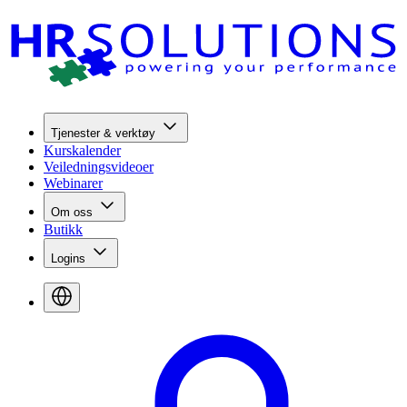
Tjenester & verktøy
Kurskalender
Veiledningsvideoer
Webinarer
Om oss
Butikk
Logins