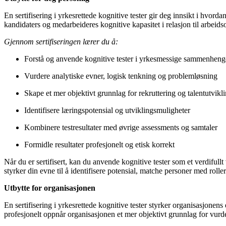
En sertifisering i yrkesrettede kognitive tester gir deg innsikt i hvor
kandidaters og medarbeideres kognitive kapasitet i relasjon til arbeids
Gjennom sertifiseringen lærer du å:
Forstå og anvende kognitive tester i yrkesmessige sammenheng
Vurdere analytiske evner, logisk tenkning og problemløsning
Skape et mer objektivt grunnlag for rekruttering og talentutvikl
Identifisere læringspotensial og utviklingsmuligheter
Kombinere testresultater med øvrige assessments og samtaler
Formidle resultater profesjonelt og etisk korrekt
Når du er sertifisert, kan du anvende kognitive tester som et verdiful
styrker din evne til å identifisere potensial, matche personer med roller
Utbytte for organisasjonen
En sertifisering i yrkesrettede kognitive tester styrker organisasjonen
profesjonelt oppnår organisasjonen et mer objektivt grunnlag for vur