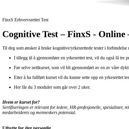
FinxS Erhvervsrettet Test
Cognitive Test – FinxS - Onlin
Til deg som ønsker å bruke kognitive/yrkesrettede tester i forbindelse m
I tillegg til å gjennomføre en yrkesrettet test, vil du også få tre 
Før selve nettkurset, som vil bli gjennomført av en av våre dykt
Etter å ha fullført kurset vil du kunne sette opp en yrkesrettet tes
Her får du 3 moduler som går over 2 uker.
Hvem er kurset for?
Sertifiseringen er relevant for ledere, HR-profesjonelle, spesialister,
medarbeideres og menneskers potensial.
Utbytte for deg personlig