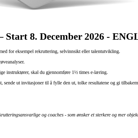
e – Start 8. December 2026 - EN
ed for eksempel rekruttering, selvinnsikt eller talentutvikling.
prøveanalyser.
ige instruktører, skal du gjennomføre 1½ times e-læring.
t, sende ut invitasjoner til å fylle den ut, tolke resultatene og gi tilbake
 rekrutteringsansvarlige og coaches - som ønsker et sterkere og mer objek