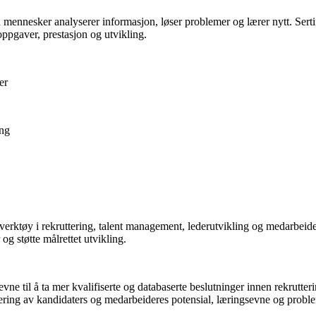
dan mennesker analyserer informasjon, løser problemer og lærer nytt. Sert
oppgaver, prestasjon og utvikling.
er
ing
lt verktøy i rekruttering, talent management, lederutvikling og medarbei
 og støtte målrettet utvikling.
s evne til å ta mer kvalifiserte og databaserte beslutninger innen rekrutt
dering av kandidaters og medarbeideres potensial, læringsevne og probl