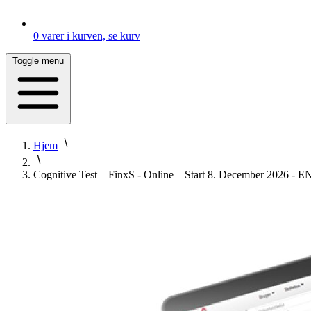
0
varer i kurven, se kurv
Toggle menu
Hjem
Cognitive Test – FinxS - Online – Start 8. December 2026 -