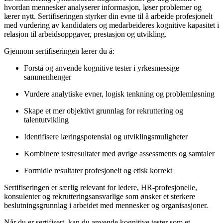
hvordan mennesker analyserer informasjon, løser problemer og
lærer nytt. Sertifiseringen styrker din evne til å arbeide profesjonelt
med vurdering av kandidaters og medarbeideres kognitive kapasitet i
relasjon til arbeidsoppgaver, prestasjon og utvikling.
Gjennom sertifiseringen lærer du å:
Forstå og anvende kognitive tester i yrkesmessige
sammenhenger
Vurdere analytiske evner, logisk tenkning og problemløsning
Skape et mer objektivt grunnlag for rekruttering og
talentutvikling
Identifisere læringspotensial og utviklingsmuligheter
Kombinere testresultater med øvrige assessments og samtaler
Formidle resultater profesjonelt og etisk korrekt
Sertifiseringen er særlig relevant for ledere, HR-profesjonelle,
konsulenter og rekrutteringsansvarlige som ønsker et sterkere
beslutningsgrunnlag i arbeidet med mennesker og organisasjoner.
Når du er sertifisert, kan du anvende kognitive tester som et