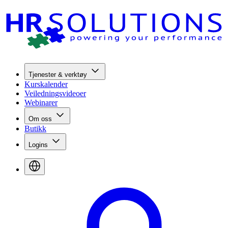
Tjenester & verktøy
Kurskalender
Veiledningsvideoer
Webinarer
Om oss
Butikk
Logins