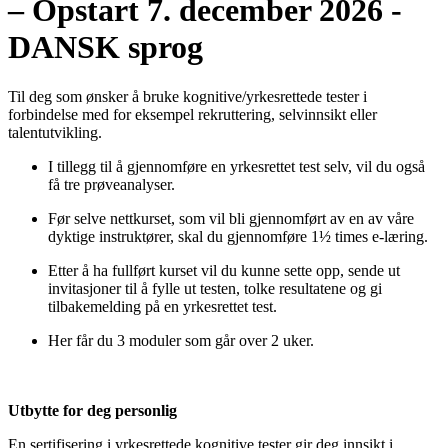
– Opstart 7. december 2026 -
DANSK sprog
Til deg som ønsker å bruke kognitive/yrkesrettede tester i
forbindelse med for eksempel rekruttering, selvinnsikt eller
talentutvikling.
I tillegg til å gjennomføre en yrkesrettet test selv, vil du også
få tre prøveanalyser.
Før selve nettkurset, som vil bli gjennomført av en av våre
dyktige instruktører, skal du gjennomføre 1½ times e-læring.
Etter å ha fullført kurset vil du kunne sette opp, sende ut
invitasjoner til å fylle ut testen, tolke resultatene og gi
tilbakemelding på en yrkesrettet test.
Her får du 3 moduler som går over 2 uker.
Utbytte for deg personlig
En sertifisering i yrkesrettede kognitive tester gir deg innsikt i