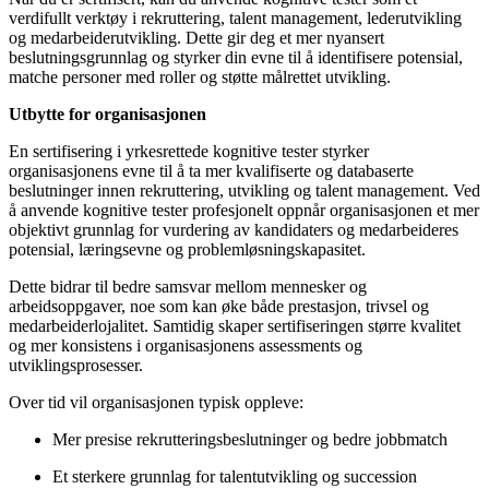
verdifullt verktøy i rekruttering, talent management, lederutvikling
og medarbeiderutvikling. Dette gir deg et mer nyansert
beslutningsgrunnlag og styrker din evne til å identifisere potensial,
matche personer med roller og støtte målrettet utvikling.
Utbytte for organisasjonen
En sertifisering i yrkesrettede kognitive tester styrker
organisasjonens evne til å ta mer kvalifiserte og databaserte
beslutninger innen rekruttering, utvikling og talent management. Ved
å anvende kognitive tester profesjonelt oppnår organisasjonen et mer
objektivt grunnlag for vurdering av kandidaters og medarbeideres
potensial, læringsevne og problemløsningskapasitet.
Dette bidrar til bedre samsvar mellom mennesker og
arbeidsoppgaver, noe som kan øke både prestasjon, trivsel og
medarbeiderlojalitet. Samtidig skaper sertifiseringen større kvalitet
og mer konsistens i organisasjonens assessments og
utviklingsprosesser.
Over tid vil organisasjonen typisk oppleve:
Mer presise rekrutteringsbeslutninger og bedre jobbmatch
Et sterkere grunnlag for talentutvikling og succession