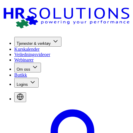
Tjenester & verktøy
Kurskalender
Veiledningsvideoer
Webinarer
Om oss
Butikk
Logins