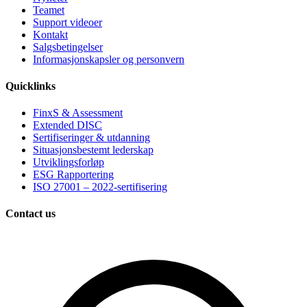
Teamet
Support videoer
Kontakt
Salgsbetingelser
Informasjonskapsler og personvern
Quicklinks
FinxS & Assessment
Extended DISC
Sertifiseringer & utdanning
Situasjonsbestemt lederskap
Utviklingsforløp
ESG Rapportering
ISO 27001 – 2022-sertifisering
Contact us