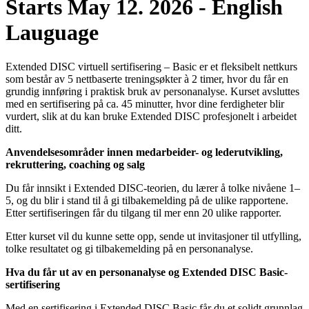
Starts May 12. 2026 - English
Lauguage
Extended DISC virtuell sertifisering – Basic er et fleksibelt nettkurs
som består av 5 nettbaserte treningsøkter à 2 timer, hvor du får en
grundig innføring i praktisk bruk av personanalyse. Kurset avsluttes
med en sertifisering på ca. 45 minutter, hvor dine ferdigheter blir
vurdert, slik at du kan bruke Extended DISC profesjonelt i arbeidet
ditt.
Anvendelsesområder innen medarbeider- og lederutvikling,
rekruttering, coaching og salg
Du får innsikt i Extended DISC-teorien, du lærer å tolke nivåene 1–
5, og du blir i stand til å gi tilbakemelding på de ulike rapportene.
Etter sertifiseringen får du tilgang til mer enn 20 ulike rapporter.
Etter kurset vil du kunne sette opp, sende ut invitasjoner til utfylling,
tolke resultatet og gi tilbakemelding på en personanalyse.
Hva du får ut av en personanalyse og Extended DISC Basic-
sertifisering
Med en sertifisering i Extended DISC Basic får du et solidt grunnlag