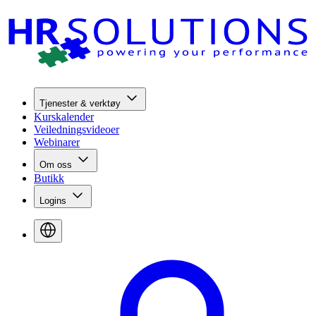
Tjenester & verktøy
Kurskalender
Veiledningsvideoer
Webinarer
Om oss
Butikk
Logins