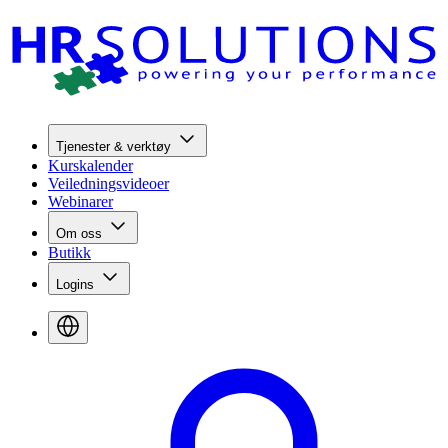
Tjenester & verktøy
Kurskalender
Veiledningsvideoer
Webinarer
Om oss
Butikk
Logins